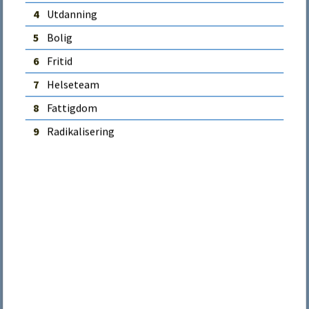
4
Utdanning
Send e-post
5
Bolig
Kontaktinformasjon
6
Fritid
Telefon:
69 17 45 00
7
Helseteam
8
Fattigdom
Vakt og beredskap
9
Radikalisering
Send sensitiv informasjon med
eDialog
Samtykke
Detaljer
Om
Adresse
Vi bruker informasjonskapsler (cookies) for å forbedre
brukeropplevelsen på vårt nettsted, tilpasse innhold og
tilby funksjoner samt analysere trafikken vår. Ved å fortsette
Besøksadresse:
å bruke nettstedet, samtykker du til vår bruk av
Rådhuset
informasjonskapsler i henhold til denne erklæringen.
Storgata 8
1771 Halden