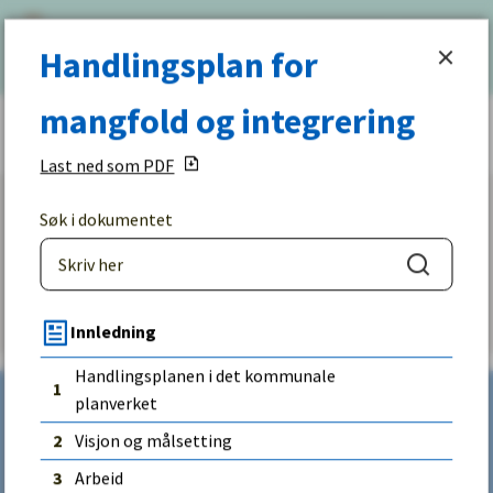
Halden
Handlingsplan for mangfold og integreri
Meny
Søk
Handlingsplan for
kommune
mangfold og integrering
Du
er
Last ned som PDF
her:
Søk i dokumentet
Fant du det du lette etter?
Søk
Ja
Nei
Innledning
Handlingsplanen i det kommunale
1
planverket
2
Visjon og målsetting
Kontakt
3
Arbeid