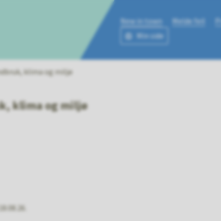
New in town
Melde feil
P
Min side
ne
ndbruk, klima og miljø
k, klima og miljø
8.08.26.