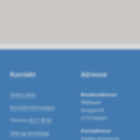
Kontakt
Adresse
Send e-post
Besøksadresse:
Rådhuset
Kontaktinformasjon
Storgata 8
1771 Halden
Telefon:
69 17 45 00
Postadresse:
Vakt og beredskap
Halden kommune