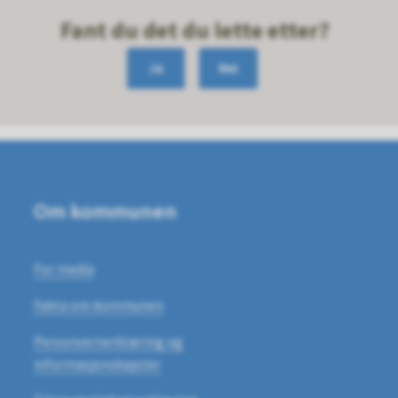
Fant du det du lette etter?
Ja
Nei
Om kommunen
For media
Fakta om kommunen
Personvernerklæring og
informasjonskapsler