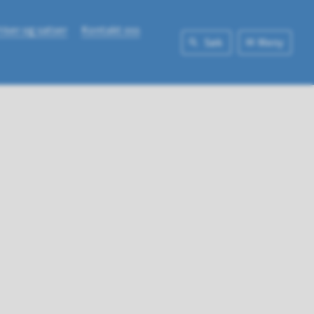
riser og satser
Kontakt oss
Søk
Meny