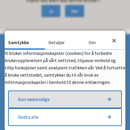
Ja
Nei
Samtykke
Detaljer
Om
Vi bruker informasjonskapsler (cookies) for å forbedre
Kontakt
brukeropplevelsen på vårt nettsted, tilpasse innhold og
tilby funksjoner samt analysere trafikken vår. Ved å fortsette
å bruke nettstedet, samtykker du til vår bruk av
Send e-post
informasjonskapsler i henhold til denne erklæringen.
Kontaktinformasjon
Kun nødvendige
Telefon:
69 17 45 00
Vakt og beredskap
Godta alle
Send sensitiv informasjon med