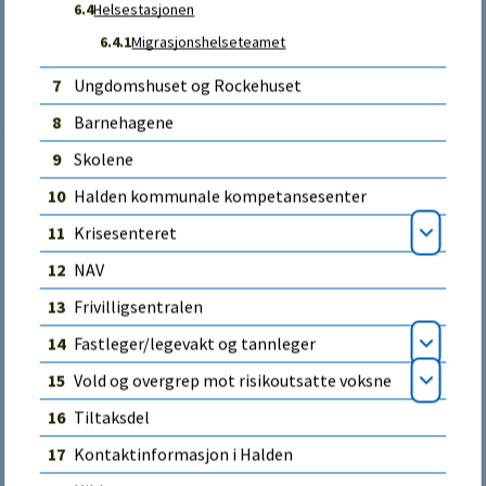
1771 Halden
6.4
Helsestasjonen
Kun nødvendige
6.4.1
Migrasjonshelseteamet
Postadresse:
Halden kommune
Godta alle
7
Ungdomshuset og Rockehuset
Postboks 150
8
Barnehagene
1751 Halden
9
Skolene
Organisasjonsnummer:
10
Halden kommunale kompetansesenter
959159092
11
Krisesenteret
Åpne
Om kommunen
12
NAV
13
Frivilligsentralen
For media
14
Fastleger/legevakt og tannleger
Åpne
15
Vold og overgrep mot risikoutsatte voksne
Fakta om kommunen
Åpne
16
Tiltaksdel
Personvernerklæring og
17
Kontaktinformasjon i Halden
informasjonskapsler