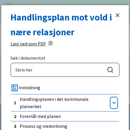
Halden
Handlingsplan mot vold i nære relasjone
Meny
Søk
Handlingsplan mot vold i
kommune
nære relasjoner
Du
Hjem
er
Last ned som PDF
her:
Søk i dokumentet
Fant du det du lette etter?
Søk
Ja
Nei
Innledning
Handlingsplanen i det kommunale
1
Åpne
planverket
2
Foremål med planen
Kontakt
3
Prosess og medvirkning