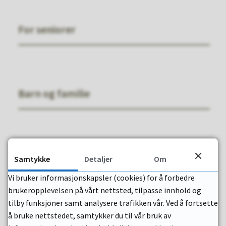
For seniorer
Barn og familie
Rus og psykisk helse
Samtykke
Detaljer
Om
Vi bruker informasjonskapsler (cookies) for å forbedre
brukeropplevelsen på vårt nettsted, tilpasse innhold og
tilby funksjoner samt analysere trafikken vår. Ved å fortsette
å bruke nettstedet, samtykker du til vår bruk av
Pårørende