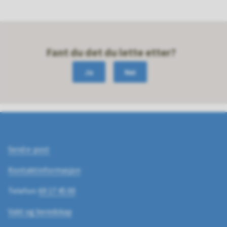
Fant du det du lette etter?
Ja
Nei
Send e-post
Kontaktinformasjon
Telefon:
69 17 45 00
Vakt og beredskap