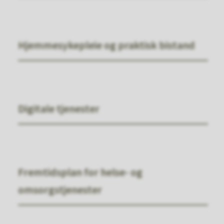
Hjemmesykepleie og praktisk bistand
Digitale tjenester
Fremtidsplan for helse- og
omsorgstjenester