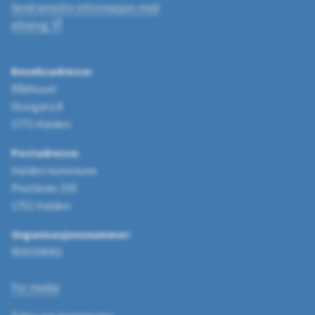
Send sensitiv informasjon med
eDialog
Besøksadresse:
Rådhuset
Storgata 8
1771 Halden
Postadresse:
Halden kommune
Postboks 150
1751 Halden
Organisasjonsnummer:
959159092
For media