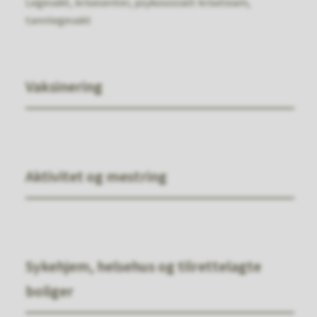
Legevakt, krisesenter, psykososialt kriseteam,
tannlegevakt
Vaksinering
Aktivitet og mestring
Sykehjem, helsehus og tilrettelagte
boliger