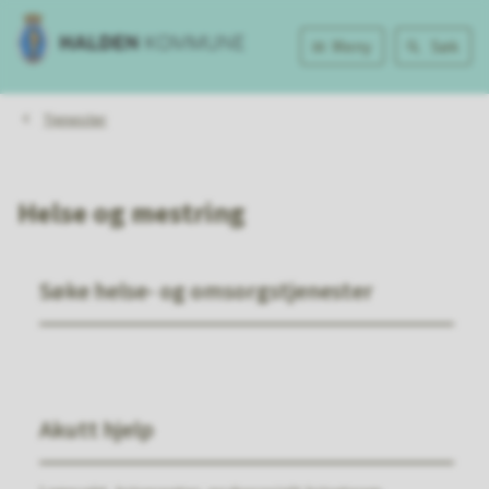
Halden
Meny
Søk
kommune
Du
Tjenester
er
her:
Helse og mestring
Søke helse- og omsorgstjenester
Akutt hjelp