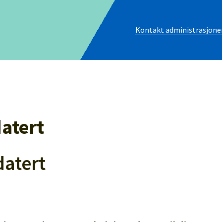
Kontakt administrasjone
atert
atert