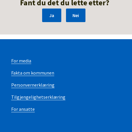
Fant du det du lette etter?
Ja
Nei
For media
Fakta om kommunen
Personvernerklæring
Tilgjengelighetserklæring
For ansatte