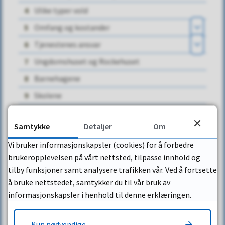
4
Ulike typer vold
Send e-post
5
Omfang og kostander
Kontaktinformasjon
Åpne
6
Tjenestenes ansvar
Åpne
Telefon:
69 17 45 00
7
Ungdomshuset og Rockehuset
Vakt og beredskap
8
Barnehagene
Send sensitiv informasjon med
9
Skolene
eDialog
10
Halden kommunale kompetansesenter
Samtykke
Detaljer
Om
11
Krisesenteret
Åpne
Adresse
Vi bruker informasjonskapsler (cookies) for å forbedre
12
NAV
brukeropplevelsen på vårt nettsted, tilpasse innhold og
13
Frivilligsentralen
tilby funksjoner samt analysere trafikken vår. Ved å fortsette
Besøksadresse:
14
Fastleger/legevakt og tannleger
å bruke nettstedet, samtykker du til vår bruk av
Åpne
Rådhuset
informasjonskapsler i henhold til denne erklæringen.
15
Vold og overgrep mot risikoutsatte voksne
Storgata 8
Åpne
1771 Halden
16
Tiltaksdel
Kun nødvendige