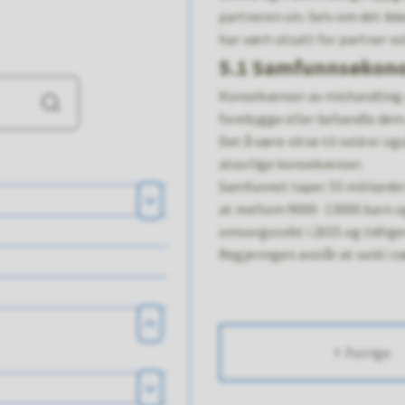
partneren sin. Selv om det ik
har vært utsatt for partner v
5.1 Samfunnsøkon
Konsekvenser av mishandling a
Søk
forebygge eller behandle dem
Det å være vitne til vold er og
alvorlige konsekvenser.
Samfunnet taper 33 milliarder
at mellom 9000- 13000 barn og
Åpne
omsorgssvikt i 2015 og tidliger
Regjeringen anslår at vold i næ
Lukk
Forrige
Åpne