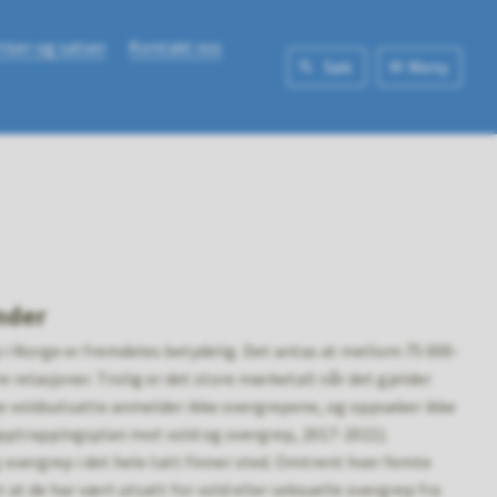
riser og satser
Kontakt oss
Søk
Meny
nder
i Norge er fremdeles betydelig. Det antas at mellom 75 000-
e relasjoner. Trolig er det store mørketall når det gjelder
 voldsutsatte anmelder ikke overgrepene, og oppsøker ikke
Opptrappingsplan mot vold og overgrep, 2017-2021).
g overgrep i det hele tatt finner sted. Omtrent hver femte
at de har vært utsatt for vold eller seksuelle overgrep fra