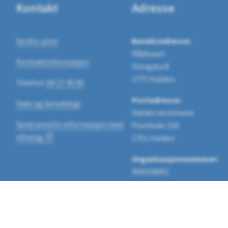
Kontakt
Adresse
Send e-post
Besøksadresse:
Rådhuset
Kontaktinformasjon
Storgata 8
1771 Halden
Telefon:
69 17 45 00
Postadresse:
Vakt og beredskap
Halden kommune
Send sensitiv informasjon med
Postboks 150
eDialog
1751 Halden
Organisasjonsnummer:
959159092