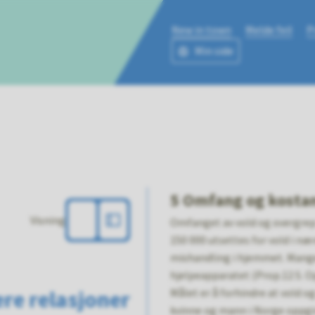
New in town
Melde feil
P
Min side
ne
5 Omfang og kosta
Visning
Omfanget av vold og overgrep 
150 000 utsettes for vold i nær
mishandling i hjemmet. Mange
hjelpeapparatet (Prop.12 S. 
re relasjoner
Målet er å forhindre at vold o
kvinne og mann i Norge oppgir 