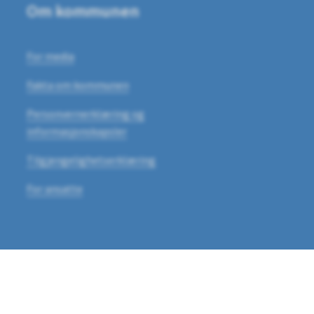
Om kommunen
For media
Fakta om kommunen
Personvernerklæring og
informasjonskapsler
Tilgjengelighetserklæring
For ansatte