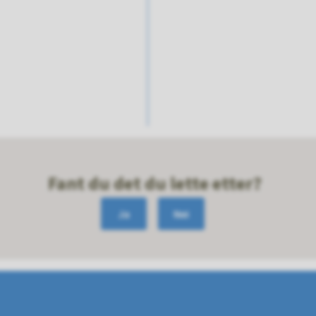
Fant du det du lette etter?
Ja
Nei