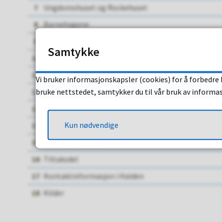
7
Ungdomshuset og Rockehuset
8
Barnehagene
9
Skolene
Samtykke
10
Halden kommunale kompetansesenter
11
Krisesenteret
Vi bruker informasjonskapsler (cookies) for å forbedre 
bruke nettstedet, samtykker du til vår bruk av informa
12
NAV
13
Frivilligsentralen
Kun nødvendige
14
Fastleger/legevakt og tannleger
15
Vold og overgrep mot risikoutsatte voksne
16
Tiltaksdel
17
Kontaktinformasjon i Halden
18
Kilder