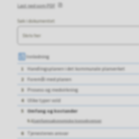
Last ned som PDF
Søk i dokumentet
Innledning
1
Handlingsplanen i det kommunale planverket
2
Foremål med planen
3
Prosess og medvirkning
4
Ulike typer vold
5
Omfang og kostander
5.1
Samfunnsøkonomiske konsekvenser
6
Tjenestenes ansvar