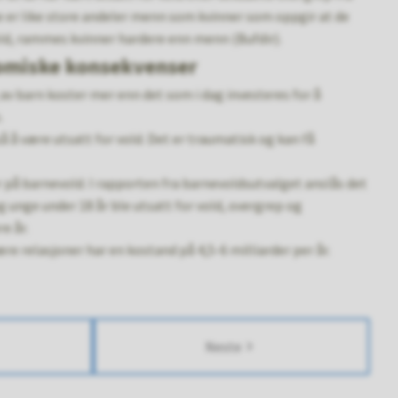
ke er like store andeler menn som kvinner som oppgir at de
old, rammes kvinner hardere enn menn (Bufdir).
omiske konsekvenser
v barn koster mer enn det som i dag investeres for å
.
så å være utsatt for vold. Det er traumatisk og kan få
 på barnevold. I rapporten fra barnevoldsutvalget anslås det
 unge under 18 år ble utsatt for vold, overgrep og
e år.
re relasjoner har en kostand på 4,5-6 milliarder per år.
Neste