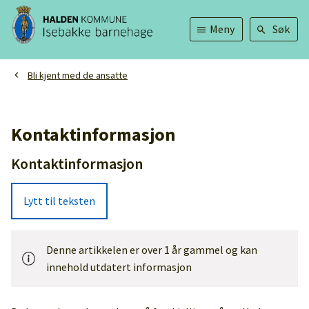
Isebakke
Meny
Søk
barnehage
Du
Bli kjent med de ansatte
er
her:
Kontaktinformasjon
Kontaktinformasjon
Lytt til teksten
Denne artikkelen er over 1 år gammel og kan
innehold utdatert informasjon