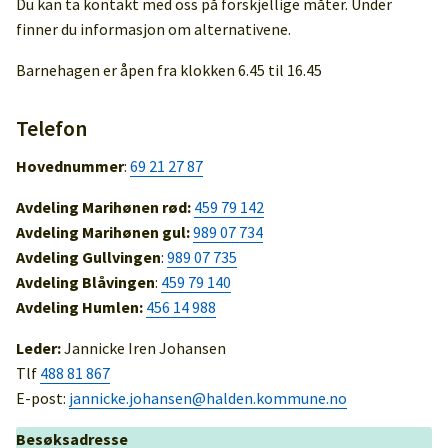
Du kan ta kontakt med oss på forskjellige måter. Under
finner du informasjon om alternativene.
Barnehagen er åpen fra klokken 6.45 til 16.45
Telefon
Hovednummer
:
69 21 27 87
Avdeling Marihønen rød:
459 79 142
Avdeling Marihønen gul:
989 07 734
Avdeling Gullvingen
:
989 07 735
Avdeling Blåvingen
:
459 79 140
Avdeling Humlen:
456 14 988
Leder:
Jannicke Iren Johansen
Tlf
488 81 867
E-post:
jannicke.johansen@halden.kommune.no
Besøksadresse