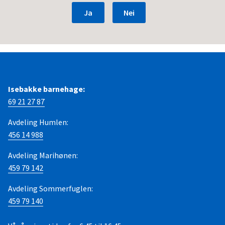
Ja
Nei
Isebakke barnehage:
69 21 27 87
Avdeling Humlen:
456 14 988
Avdeling Marihønen:
459 79 142
Avdeling Sommerfuglen:
459 79 140