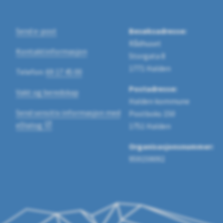
Send e-post
Besøksadresse:
Rådhuset
Kontaktinformasjon
Storgata 8
1771 Halden
Telefon:
69 17 45 00
Postadresse:
Vakt og beredskap
Halden kommune
Send sensitiv informasjon med
Postboks 150
eDialog
1751 Halden
Organisasjonsnummer:
959159092