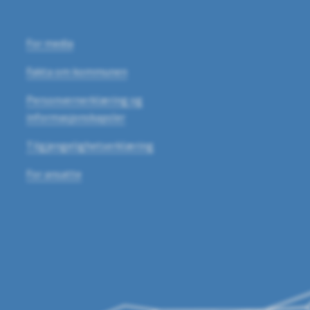
For media
Fakta om kommunen
Personvernerklæring og
informasjonskapsler
Tilgjengelighetserklæring
For ansatte