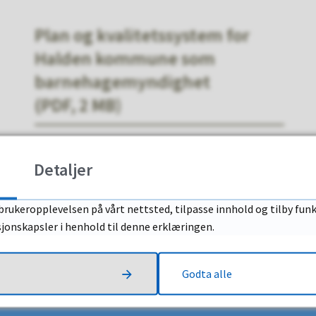
Plan og kvalitetssystem for
Halden kommune som
barnehagemyndighet
(PDF, 2 MB)
Detaljer
brukeropplevelsen på vårt nettsted, tilpasse innhold og tilby funk
Fant du det du lette etter?
sjonskapsler i henhold til denne erklæringen.
Ja
Nei
Godta alle