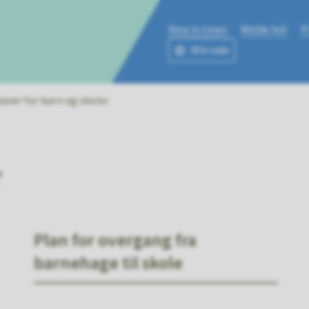
New in town
Melde feil
P
Min side
ne
aner for barn og skoler
r
Plan for overgang fra
barnehage til skole