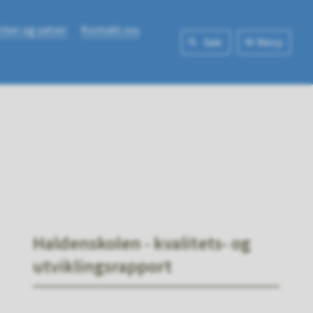
riser og satser
Kontakt oss
Søk
Meny
Haldenskolen - kvalitets- og
utviklingsrapport