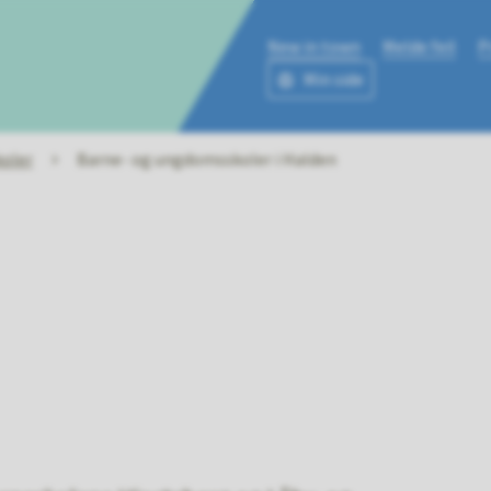
New in town
Melde feil
P
Min side
ne
koler
Barne- og ungdomsskoler i Halden