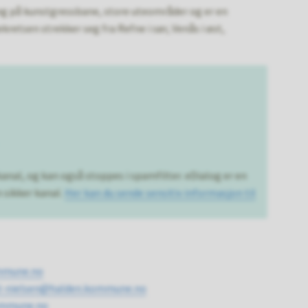
ng på kunstgressbane, store uteområder og er en
etsen strekker seg fra Refne i sør, Venås i øst,
anal, og kan også stoppes i spamfilter. eDialog er en
 sikker kanal.
Her kan du sende sensitiv informasjon til
mmune.no
hl-nielsen@halden.kommune.no
ommune.no