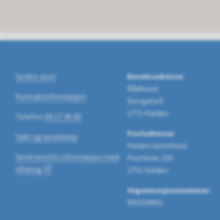
Send e-post
Besøksadresse:
Rådhuset
Kontaktinformasjon
Storgata 8
1771 Halden
Telefon:
69 17 45 00
Postadresse:
Vakt og beredskap
Halden kommune
Send sensitiv informasjon med
Postboks 150
eDialog
1751 Halden
Organisasjonsnummer:
959159092