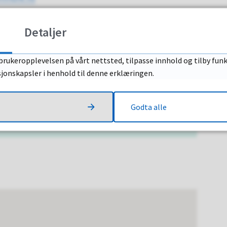
Detaljer
resatte i dialog mellom hjem og skole. Det er vår
olen, se timeplan, karakterer og melde fravær.
brukeropplevelsen på vårt nettsted, tilpasse innhold og tilby funk
sjonskapsler i henhold til denne erklæringen.
asjon du som forelder og foresatt trenger når du har
Godta alle
O-reglement, elevhverdagen, skolemiljø og så videre.