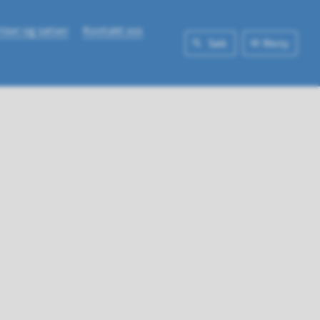
riser og satser
Kontakt oss
Søk
Meny