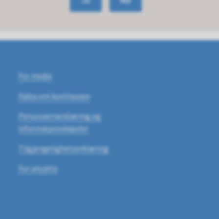
Ja
Nei
For media
Fakta om kommunen
Personvernerklæring og
informasjonskapsler
Tilgjengelighetserklæring
For ansatte