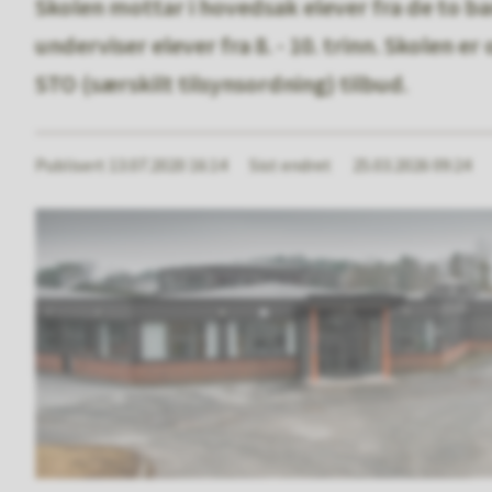
Skolen mottar i hovedsak elever fra de to b
underviser elever fra 8. - 10. trinn. Skolen 
STO (særskilt tilsynsordning) tilbud.
Publisert
13.07.2020 16:14
Sist endret
25.03.2026 09:24