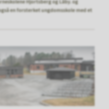
arneskolene Hjortsberg og Låby. og
er også en forsterket ungdomsskole med et