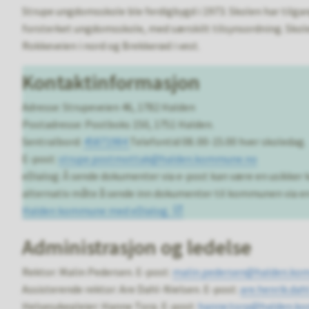
Strupe ungdomsskole ble ferdigbygd i 1973. Skolen har tilga
forsterket ungdomsskole, med særskilt tilsynsordning. Skolekr
Rokkeveien i nord og Brekkerød i vest.
Kontaktinformasjon
Adresse: Strupeveien 46​, 1782 Halden
Postadresse: Postboks 150, 1751 Halden.
Sentralbord:
45871984
Telefontid 08.:00-15.00 hver skoledag.
E-post:
strupe.postmottak@halden.kommune.no
eDialog: Å sende dokumenter via e-post kan være en usikker k
alternativ måte å sende inn dokumenter til kommunen via en
Halden kommune med eDialog.
Administrasjon og ledelse
Rektor: Malin Pedersen. E-post:
malin.pedersen@halden.ko
Assisterende rektor: Are Dahl-Nielsen. E-post:
are.henrik.da
Helsesykepleier: Hanne Torp. E-post:
hanne.torp@halden.k