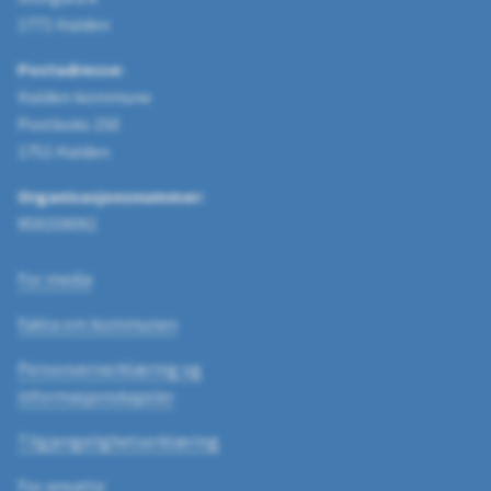
1771 Halden
Postadresse:
Halden kommune
Postboks 150
1751 Halden
Organisasjonsnummer:
959159092
For media
Fakta om kommunen
Personvernerklæring og
informasjonskapsler
Tilgjengelighetserklæring
For ansatte