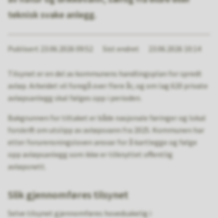
teknisk svake anlegg.
Publisert
23.06.2026 09:52
Sist endret
23.06.2026 10:14
Tilsynet er en del av kommunens handlingsplan for spredt
avløp. Arbeidet vil foregå over flere år, og om lag 620 private
avløpsanlegg skal følges opp i perioden.
Bakgrunnen for tiltaket er både nasjonale føringer og lokal
forskrift om utslipp av avløpsvann fra 2025. Kommunen har
etter forurensningsloven ansvar for å kartlegge og følge
opp avløpsanlegg som ikke er tilknyttet offentlig
avløpsnett.
Slik gjennomføres tilsynet
Selve tilsynet gjennomføres hovedsakelig i