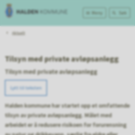
Halden
Meny
Søk
kommune
Du
Aktuelt
er
her:
Tilsyn med private avløpsanlegg
Tilsyn med private avløpsanlegg
Lytt til teksten
Halden kommune har startet opp et omfattende
tilsyn av private avløpsanlegg. Målet med
arbeidet er å redusere risikoen for forurensning
av natur og drikkevann, særlig fra eldre eller