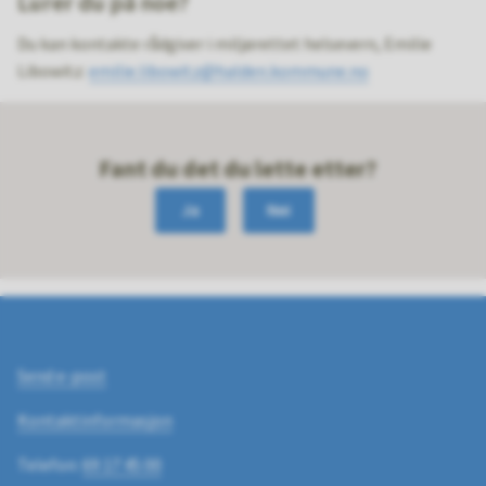
Lurer du på noe?
Du kan kontakte rådgiver i miljørettet helsevern, Emilie
Libowitz:
emilie.libowitz@halden.kommune.no
Fant du det du lette etter?
Ja
Nei
Send e-post
Kontaktinformasjon
Telefon:
69 17 45 00