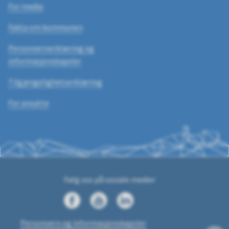
For media
Fakta om kommunen
Personvernerklæring og
informasjonskapsler
Tilgjengelighetserklæring
For ansatte
Følg oss på sosiale medier
Facebook.com
YouTube
LinkedIn
Personvern og informasjonskapsler