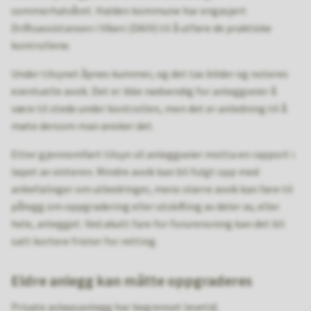
sommerhalvåret. Halden kommune har engasjert
Driftsassistansen i Viken (DAIV) til å utføre de praktiske
kontrollene.
Under tilsynet åpnes kummer, og det tas bilder og noteres
eventuelle avvik. Det er ikke nødvendig for anleggseier å
være til stede under kontrollen, men det er anledning til å
møte dersom man ønsker det.
Etter gjennomført tilsyn vil anleggseier motta en rapport i
løpet av vinteren. Mindre avvik kan bli fulgt opp med
anbefalinger om utbedringer, mens større avvik kan føre til
pålegg om oppgradering eller utskifting av deler av, eller
hele, anlegget. Ved akutt fare for forurensning kan det bli
satt kortere frister for retting.
Eldre anlegg kan måtte oppgraderes
Private avløpsanlegg har begrenset levetid.