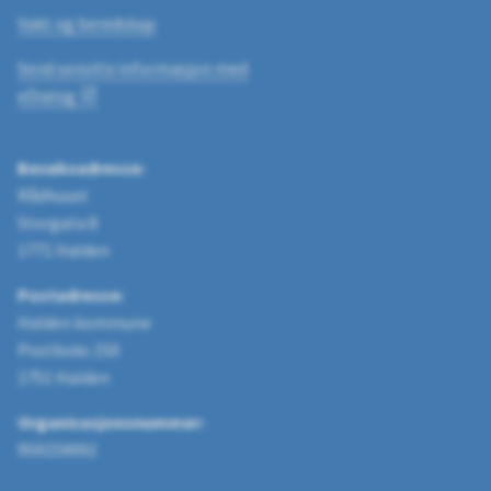
Vakt og beredskap
Send sensitiv informasjon med
eDialog
Besøksadresse:
Rådhuset
Storgata 8
1771 Halden
Postadresse:
Halden kommune
Postboks 150
1751 Halden
Organisasjonsnummer:
959159092