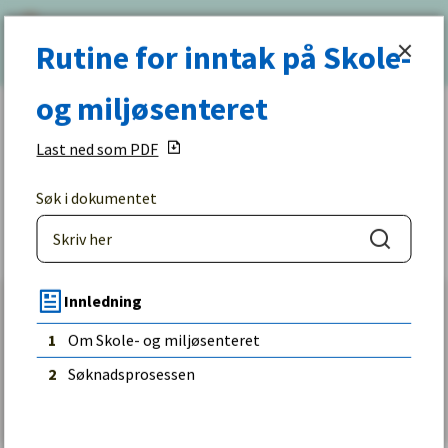
Halden
Rutine for inntak på Skole- og miljøsente
Meny
Søk
Rutine for inntak på Skole-
kommune
og miljøsenteret
Du
er
Last ned som PDF
her:
Rutine for inntak på Skole- og
miljøsenteret
Søk i dokumentet
Søk
Innledning
Fant du det du lette etter?
1
Om Skole- og miljøsenteret
2
Søknadsprosessen
Ja
Nei