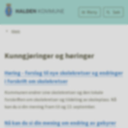
Halden
Meny
Søk
kommune
Du
Hjem
er
her:
Kunngjøringer og høringer
Høring - forslag til nye skolekretser og endringer
i forskrift om skolekretser
Kommunen endrer sine skolekretser og den lokale
forskriften om skolekretser og tildeling av skoleplass. Nå
kan du si din mening fram til og 13. september.
Nå kan du si din mening om endring av gebyrer