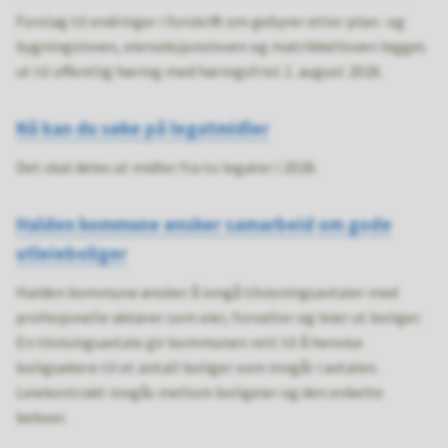
Forslag til endringer i forskrift om gebyrer etter plan- og
bygningsloven, eierseksjonsloven og matrikkelloven legges
ut til offentlig høring med høringsfrist 1. august 2026.
Nå kan du søke på legatmidler
Det skal deles ut midler fra to legater i 2026.
Halden kommune ønsker samarbeid om gode
utleieboliger
Halden kommune ønsker å inngå tilvisningsavtaler med
profesjonelle aktører som eier, forvalter og leier ut boliger.
En tilvisingsavtale gir kommunen rett til å henvise
boligsøkere til et antall boliger som inngår i avtalen.
Leiekontrakt inngås mellom boligeier og den enkelte
beboer.