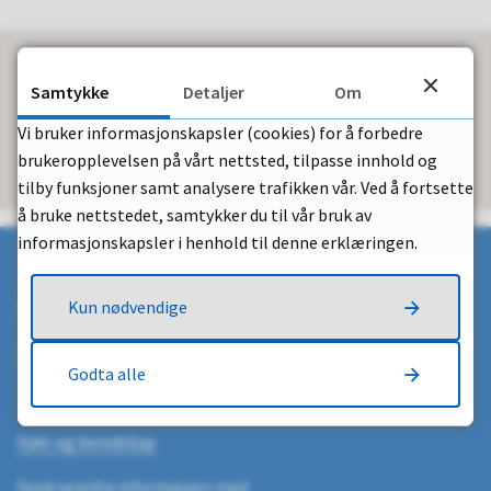
Samtykke
Detaljer
Om
Fant du det du lette etter?
Vi bruker informasjonskapsler (cookies) for å forbedre
Ja
Nei
brukeropplevelsen på vårt nettsted, tilpasse innhold og
tilby funksjoner samt analysere trafikken vår. Ved å fortsette
å bruke nettstedet, samtykker du til vår bruk av
informasjonskapsler i henhold til denne erklæringen.
Send e-post
Kun nødvendige
Kontaktinformasjon
Godta alle
Telefon:
69 17 45 00
Vakt og beredskap
Send sensitiv informasjon med