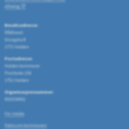
eDialog
Besøksadresse:
Rådhuset
Storgata 8
1771 Halden
Postadresse:
Halden kommune
Postboks 150
1751 Halden
Organisasjonsnummer:
959159092
For media
Fakta om kommunen