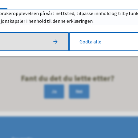
brukeropplevelsen på vårt nettsted, tilpasse innhold og tilby funk
sjonskapsler i henhold til denne erklæringen.
Godta alle
Fant du det du lette etter?
Ja
Nei