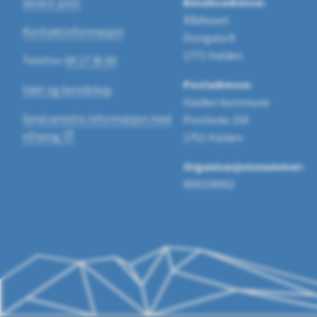
Send e-post
Besøksadresse:
Rådhuset
Kontaktinformasjon
Storgata 8
1771 Halden
Telefon:
69 17 45 00
Postadresse:
Vakt og beredskap
Halden kommune
Send sensitiv informasjon med
Postboks 150
eDialog
1751 Halden
Organisasjonsnummer:
959159092