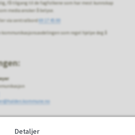
lig, få tilgang til de fagfolkene som har mest kunnskap
som media ønsker å belyse.
ler via sentralbord
69 17 45 00
 kan kommunikasjonsavdelingen som regel hjelpe deg å
ngen:
eyer
mmunikasjon
yer@halden.kommune.no
Detaljer