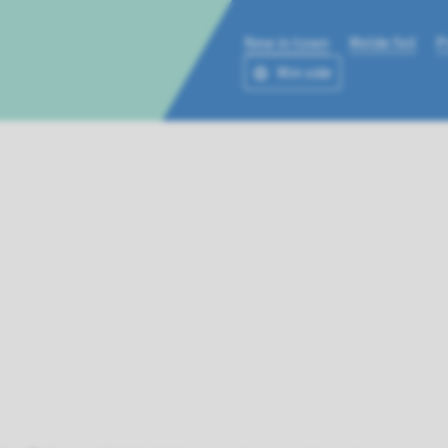
New in town
Melde feil
P
Min side
ne