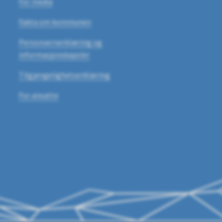
For media
Fakta om kommunen
Personvernerklæring og
informasjonskapsler
Tilgjengelighetserklæring
For ansatte