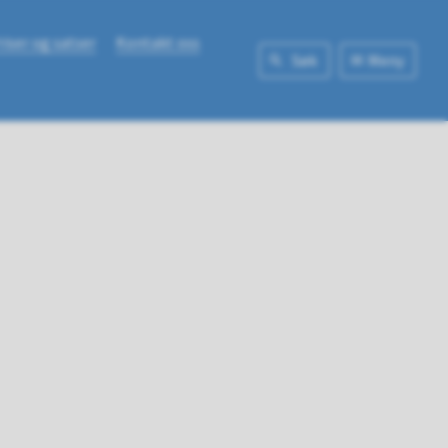
riser og satser
Kontakt oss
Søk
Meny