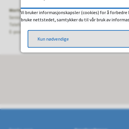
Morten Nilsen
Vi bruker informasjonskapsler (cookies) for å forbedre 
Seniorrådgiver kommunikasjon
bruke nettstedet, samtykker du til vår bruk av informa
Telefon:
952 67 201
E-post:
morten.nilsen@halden.kommune.no
Kun nødvendige