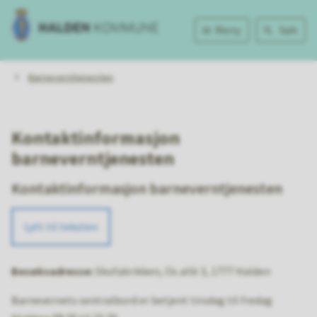
Halden
Meny
Søk
kommune
Du
Barneverntjenesten
er
her:
Kontaktinformasjon
barneverntjenesten
Kontaktinformasjon barneverntjenesten
Lytt til teksten
Besøksadresse:
Skofabrikken, Os allè 3, 1777 Halden
Barnevernets sentralbord er betjent tirsdag til fredag