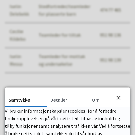
Iselin
Stedfortreder/teamleder
474 77 465
i
Delebekk
for plasserte barn
Cecilie
Teamleder for tiltak
951 98 136
c
Kildebo
Iselin
Teamleder for mottak
951 98 139
i
Messa
og undersøkelse
Samtykke
Detaljer
Om
Barnevernstjenesten
Vi bruker informasjonskapsler (cookies) for å forbedre
til
Send e-post
brukeropplevelsen på vårt nettsted, tilpasse innhold og
Barnevernstjenesten
69 17 46 00
tilby funksjoner samt analysere trafikken vår. Ved å fortsette
Familiens hus i Skofabrikken, Os allè 3, 1777 Halden
å bruke nettstedet, samtykker du til vår bruk av