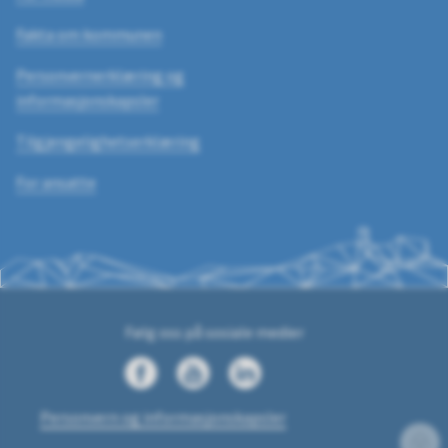
Fakta om kommunen
Personvernerklæring og
informasjonskapsler
Tilgjengelighetserklæring
For ansatte
Følg oss på sosiale medier
Facebook.com
YouTube
LinkedIn
Personvern og informasjonskapsler