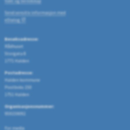
Vakt og beredskap
Send sensitiv informasjon med
eDialog
Besøksadresse:
Rådhuset
Storgata 8
1771 Halden
Postadresse:
Halden kommune
Postboks 150
1751 Halden
Organisasjonsnummer:
959159092
For media