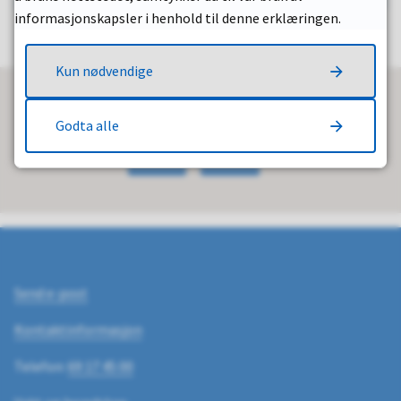
informasjonskapsler i henhold til denne erklæringen.
Kun nødvendige
Fant du det du lette etter?
Godta alle
Ja
Nei
Send e-post
Kontaktinformasjon
Telefon:
69 17 45 00