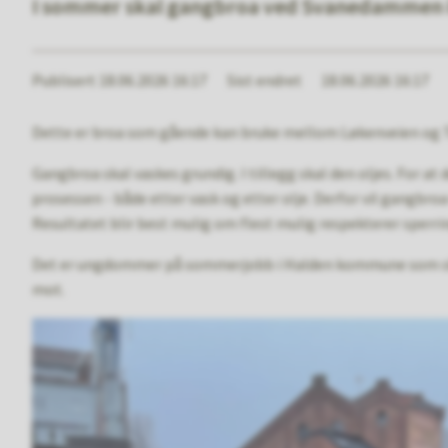
I sommer skal gangbroa ved Svanedammen i 
Publisert
18.06.2026 16:17
Sist endret
18.06.2026 16:17
Dette er broa som gående kan bruke mellom Løkenveien og 
Gangbroa skal vaskes grundig. I tillegg skal den oljes. For at 
prosessen - både etter vask og etter olje. Derfor vil gangbroa
Resultatet blir best mulig om flest mulig respekterer sperri
Det er ungdommer på sommerjobb i Halden kommune som skal 
mot.