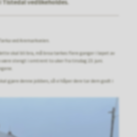
Tistedal vedlikeholdes.
Tørka ved Aremarkveien.
dette skal bli bra, må broa tørkes flere ganger i løpet av
 være stengt i omtrent to uker fra tirsdag 23. juni.
ngene.
gjøre denne jobben, så vi håper dere tar dem godt i