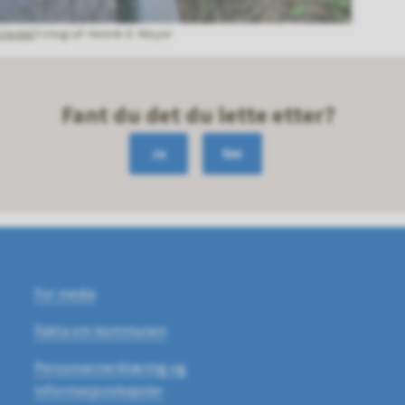
stedal.
Henrik D. Meyer
Fant du det du lette etter?
Ja
Nei
For media
Fakta om kommunen
Personvernerklæring og
informasjonskapsler