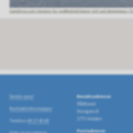
Gangbroa som stenges for vedlikehold ligger rett ved demningen i Ti
Send e-post
Besøksadresse:
Rådhuset
Kontaktinformasjon
Storgata 8
1771 Halden
Telefon:
69 17 45 00
Postadresse:
Vakt og beredskap