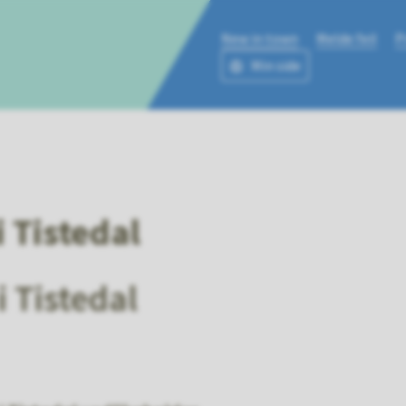
New in town
Melde feil
P
Min side
ne
 Tistedal
 Tistedal