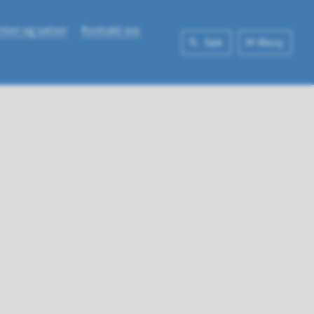
riser og satser
Kontakt oss
Søk
Meny