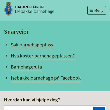
Isebakke
Meny
barnehage
Snarveier
Søk barnehageplass
Hva koster barnehageplassen?
Barnehageruta
Isebakke barnehage på Facebook
Isebakke
Hvordan kan vi hjelpe deg?
barnehage