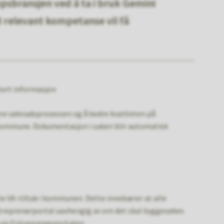
psbransjen ved å ta i bruk Gemini
 relevant kompetanse vil få
tert informasjon
sere søknadsprosessen og å bedre kvaliteten på
kommune. Dokumentasjon i saken blir automatisk
vate VA-tiltak i kommunen. Dette innebærer at alle
ntreprenørportal uavhengig av om det skal byggesøkes
 via Entreprenørportalen.