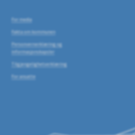
For media
Fakta om kommunen
Personvernerklæring og
informasjonskapsler
Tilgjengelighetserklæring
For ansatte