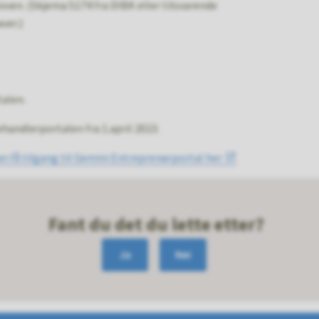
loven. (Skjema 5174 fra DIBK eller tilsvarende
ver.)
alen.
ehandlerportalen fra 1.april 2023.
 få tilgang til Gemini Entreprenørportal her
Fant du det du lette etter?
Ja
Nei