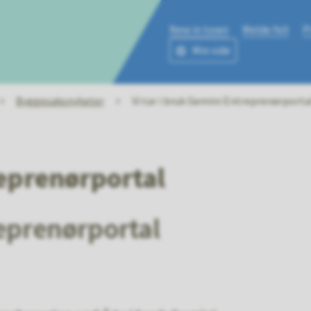
New in town
Melde feil
P
Min side
ne
Byggesaksnyheter
Vi tar i bruk Gemini Entreprenørporta
reprenørportal
reprenørportal