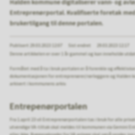
Halden kommune digitaliserer vann- og avlø
Entreprenørportal. Kvalifiserte foretak med
brukertilgang til denne portalen.
Publisert
29.03.2023 12:07
Sist endret
29.03.2023 12:17
Denne artikkelen er over 1 år gammel og kan inneholde utda
Formålet med å ta i bruk portalen er å forenkle og effektivi
dokumentasjonen for entreprenører/rørleggere og Halden 
arkivert i kommunens arkiv.
Entrepenørportalen
Fra 1.april 23 vil Entreprenørportalen tas i bruk for alle pri
utvendige VA-tiltak skal meldes til kommunen via Gemini E
eller ikke. Byggesøknader for VA anlegg skal også sendes inn