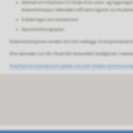
Søknad om tillatelse til tiltak etter plan- og bygnings
dokumentasjon. Søknaden må være signert av tiltaksha
Erklæringer om ansvarsrett
Gjennomføringsplan
Dokumentasjonen sendes inn som vedlegg i Entreprenørport
Alle søknader om VA-tiltak blir behandlet heldigitalt i saksb
Kvalifiserte foretak som jobber inn mot Halden kommune kan