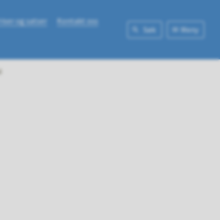
riser og satser
Kontakt oss
Søk
Meny
l