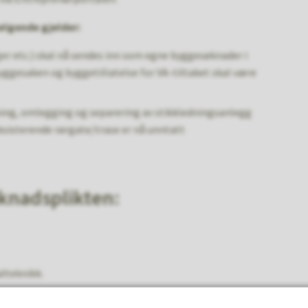
Følgende gjelder:
iger etc.) skal nå sendes inn som egne byggesøknader i
byggesaken og byggetillatelse for VA-tiltaket skal være
ning, omlegging og separering av stikkledningsanlegg
eksisterende rørgate/trase er nå unntatt
øknadsplikten:
lteknikk.
for kvikkleireskred.