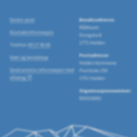
Send e-post
Besøksadresse:
Rådhuset
Kontaktinformasjon
Storgata 8
1771 Halden
Telefon:
69 17 45 00
Postadresse:
Vakt og beredskap
Halden kommune
Send sensitiv informasjon med
Postboks 150
eDialog
1751 Halden
Organisasjonsnummer:
959159092