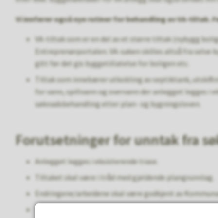
Vi innfører også nye rutiner for behandling av VA-tiltak. 
VA-tiltak som er en del av et større tiltak (nybygg bol
Entreprenørportalen. VA-saken skilles altså fra selve 
gitt før det gis byggetillatelse for boligen etc.
Tiltak som innebærer utkobling av septiktank, utskift
for vann, spillvann og overvann der anlegget legges i 
søknadsbehandling etter plan- og bygningsloven.
Forutsetninger for unntak fra s
Anlegget legges i eksisterende trase.
Tiltaket skal være i tråd med gjeldende plangrunnlag.
Endringene/arbeidene skal være godkjent av Kommuna
Trase må ikke berøre områder med kartlagte faresoner 