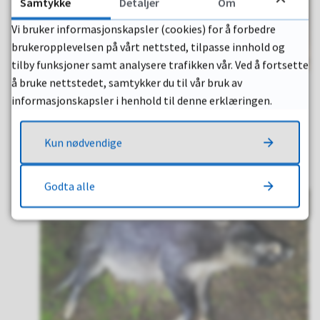
Samtykke
Detaljer
Om
Vi bruker informasjonskapsler (cookies) for å forbedre
brukeropplevelsen på vårt nettsted, tilpasse innhold og
tilby funksjoner samt analysere trafikken vår. Ved å fortsette
Kommunen vant Os-saken
å bruke nettstedet, samtykker du til vår bruk av
Halden kommune fikk fullt medhold i rettssaken om
informasjonskapsler i henhold til denne erklæringen.
hvem som skal bygge idrettshall og skole på Os.
Veidekke må betale saksomkostningene.
Kun nødvendige
21.03.2021 kl. 12:01
Publisert
Godta alle