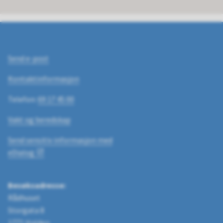
Send e-post
Kontaktinformasjon
Telefon:
69 17 45 00
Vakt og beredskap
Send sensitiv informasjon med
eDialog
Besøksadresse:
Rådhuset
Storgata 8
1771 Halden