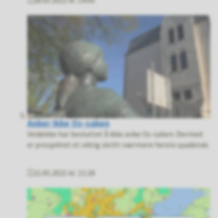
28.05.2021 kl. 14:00
Publisert
Anker ikke Os-saken
Veidekke har besluttet å ikke anke Os-saken. Dermed
er prosjektet et viktig skritt nærmere første spadetak.
21.05.2021 kl. 11:18
Publisert