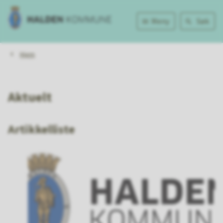
Halden
Meny
Søk
kommune
Du
Hjem
er
her:
Aktuelt
Artikkelliste